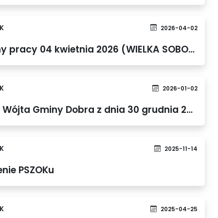
K
2026-04-02
PSZOK - skrócone godziny pracy 04 kwietnia 2026 (WIELKA SOBOTA)
K
2026-01-02
Zarządzenie Nr 226/2025 Wójta Gminy Dobra z dnia 30 grudnia 2025 r. w sprawie wprowadzenia Regulaminu Punktu Selektywnego Zbierania Odpadów Komunalnych (PSZOK) w Gminie Dobra.
K
2025-11-14
renie PSZOKu
K
2025-04-25