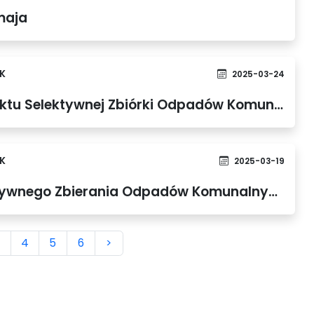
maja
K
2025-03-24
Nowe godziny pracy Punktu Selektywnej Zbiórki Odpadów Komunalnych
K
2025-03-19
Regulamin Punktu Selektywnego Zbierania Odpadów Komunalnych (PSZOK) w Gminie Dobra
4
5
6
>