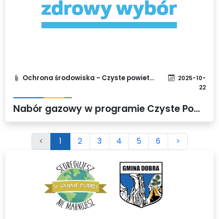
Ochrona środowiska - Czyste powietrze
2025-10-
22
Nabór gazowy w programie Czyste Powietrze – możliwość składania wniosków nadal otwarta
<
1
2
3
4
5
6
>