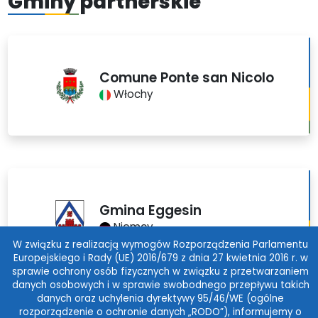
Gminy partnerskie
Comune Ponte san Nicolo
Włochy
Gmina Eggesin
Niemcy
W związku z realizacją wymogów Rozporządzenia Parlamentu
Europejskiego i Rady (UE) 2016/679 z dnia 27 kwietnia 2016 r. w
sprawie ochrony osób fizycznych w związku z przetwarzaniem
danych osobowych i w sprawie swobodnego przepływu takich
danych oraz uchylenia dyrektywy 95/46/WE (ogólne
rozporządzenie o ochronie danych „RODO”), informujemy o